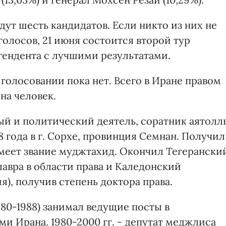
дут шесть кандидатов. Если никто из них не
олосов, 21 июня состоится второй тур
тендента с лучшими результатами.
голосовании пока нет. Всего в Иране правом
на человек.
ый и политический деятель, соратник аятолл
8 года в г. Сорхе, провинция Семнан. Получил
имеет звание муджтахид. Окончил Тегерански
лавра в области права и Каледонский
я), получив степень доктора права.
80-1988) занимал ведущие посты в
 Ирана. 1980-2000 гг. - депутат меджлиса