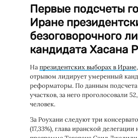
Первые подсчеты г
Иране президентск
безоговорочного ли
кандидата Хасана Р
На
президентских выборах в Иране
отрывом лидирует умеренный кан
реформаторы. По данным подсчета 
участков, за него проголосовали 52
человек.
За Роухани следуют три консерват
(17,33%), глава иранской делегации
программе Тегерана Саид Джалили (