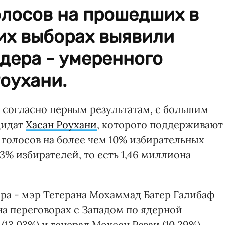
олосов на прошедших в
их выборах выявили
дера - умеренного
оухани.
, согласно первым результатам, с большим
дидат
Хасан Роухани
, которого поддерживают
голосов на более чем 10% избирательных
,3% избирателей, то есть 1,46 миллиона
ора - мэр Тегерана Мохаммад Багер Галибаф
 на переговорах с Западом по ядерной
13,03%) и генерал Мохсен Резаи (10,29%).