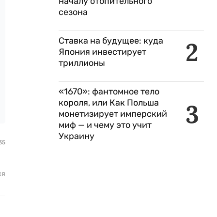
началу отопительного
сезона
Ставка на будущее: куда
2
Япония инвестирует
триллионы
«1670»: фантомное тело
короля, или Как Польша
3
монетизирует имперский
миф — и чему это учит
Украину
35
ся