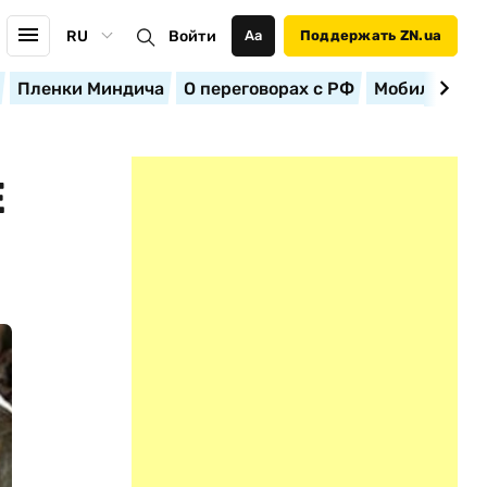
RU
Войти
Аа
Поддержать ZN.ua
Пленки Миндича
О переговорах с РФ
Мобилизация
Е