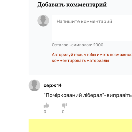
Добавить комментарий
Осталось символов:
2000
Авторизуйтесь, чтобы иметь возможно
комментировать материалы
серж14
"Поміркований ліберал"-виправіть
0
0