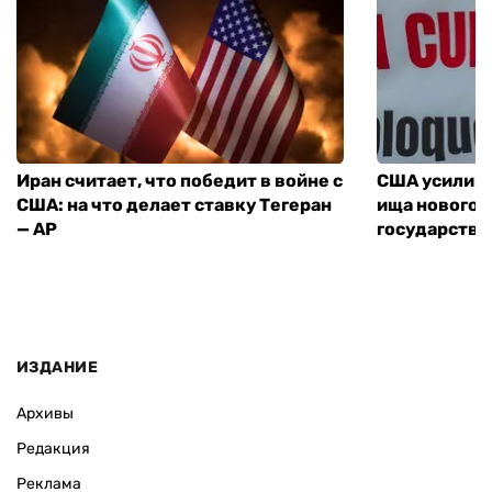
Иран считает, что победит в войне с
США усилива
США: на что делает ставку Тегеран
ища нового 
— AP
государства
ИЗДАНИЕ
Архивы
Редакция
Реклама