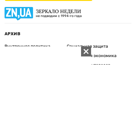
ЗЕРКАЛО НЕДЕЛИ
не подводим с 1994-го года
АРХИВ
Внутренняя политика
Социальная защита
Международная политика
Зарубежная экономика
Макроуровень
Конфликт интересов
Энергорынок
Экономическая
безопасность
Приватизация
Персоналии
Экономика регионов
Социум
Наука
История
Технологии
Круг семьи
Среда обитания
Туризм
Церковь
Собственность