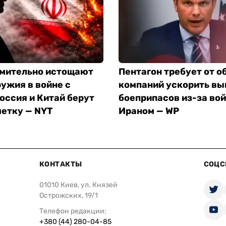
мительно истощают
Пентагон требует от 
ужия в войне с
компаний ускорить вы
оссия и Китай берут
боеприпасов из-за во
метку — NYT
Ираном — WP
КОНТАКТЫ
СОЦС
01010 Киев, ул. Князей
Острожских, 19/1
Телефон редакции:
+380 (44) 280-04-85