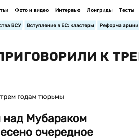
тьи
Фото и видео
Интервью
Лонгриды
Тесты
ства ВСУ
Вступление в ЕС: кластеры
Реформа армии
ПРИГОВОРИЛИ К ТР
 над Мубараком
есено очередное