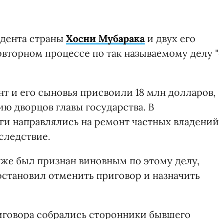
идента страны
Хосни Мубарака
и двух его
овторном процессе по так называемому делу 
т и его сыновья присвоили 18 млн долларов,
ю дворцов главы государства. В
и направлялись на ремонт частных владений
следствие.
уже был признан виновным по этому делу,
остановил отменить приговор и назначить
риговора собрались сторонники бывшего