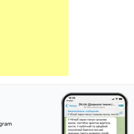
egram