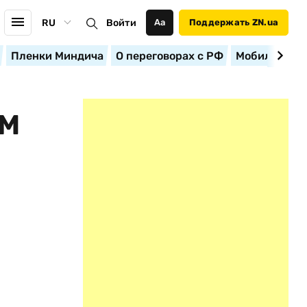
RU
Войти
Аа
Поддержать ZN.ua
Пленки Миндича
О переговорах с РФ
Мобилизация
ЕМ