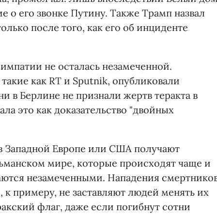
 о его звонке Путину. Также Трамп назвал
только после того, как его об инциденте
импатии не осталась незамеченной.
акие как RT и Sputnik, опубликовали
ни в Берлине не признали жертв теракта в
ала это как доказательство "двойных
 в Западной Европе или США получают
льманском мире, которые происходят чаще и
таются незамеченными. Нападения смертнико
, к примеру, не заставляют людей менять их
иракский флаг, даже если погибнут сотни