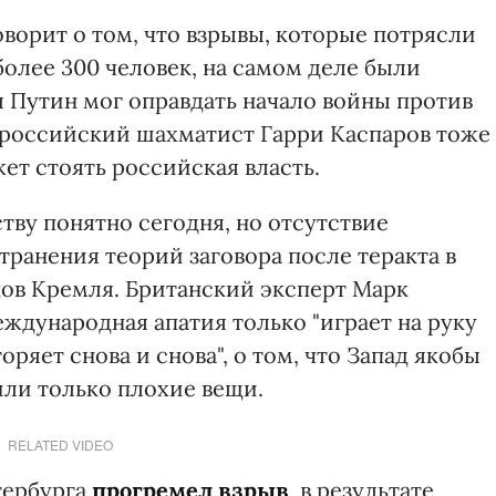
оворит о том, что взрывы, которые потрясли
более 300 человек, на самом деле были
 Путин мог оправдать начало войны против
е российский шахматист Гарри Каспаров тоже
ет стоять российская власть.
ву понятно сегодня, но отсутствие
ранения теорий заговора после теракта в
ов Кремля. Британский эксперт Марк
еждународная апатия только "играет на руку
ряет снова и снова", о том, что Запад якобы
или только плохие вещи.
RELATED VIDEO
тербурга
прогремел взрыв
, в результате