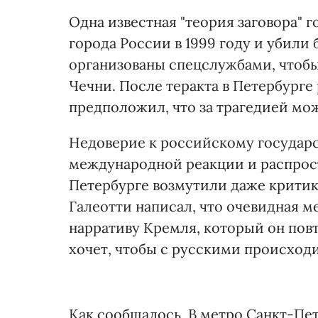
Одна известная "теория заговора" г
города России в 1999 году и убили 
организованы спецслужбами, чтобы
Чечни. После теракта в Петербург
предположил, что за трагедией мож
Недоверие к российскому государст
международной реакции и распрост
Петербурге возмутили даже критик
Галеотти написал, что очевидная м
нарративу Кремля, который он повто
хочет, чтобы с русскими происход
Как сообщалось, В метро Санкт-Пе