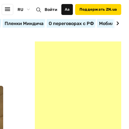
RU
Войти
Аа
Поддержать ZN.ua
Пленки Миндича
О переговорах с РФ
Мобилизация
P