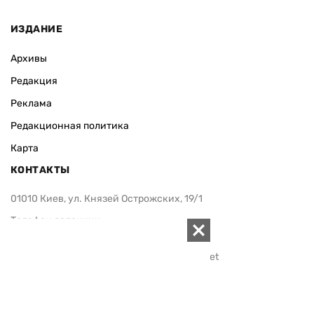
ИЗДАНИЕ
Архивы
Редакция
Реклама
Редакционная политика
Карта
КОНТАКТЫ
01010 Киев, ул. Князей Острожских, 19/1
Телефон редакции:
+380 (44) 280-04-85
Электронная почта редакции:
zn94@ukr.net
Электронная почта службы новостей:
editor@zn.ua
СОЦСЕТИ