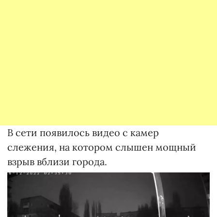
В сети появилось видео с камер
слежения, на котором слышен мощный
взрыв вблизи города.