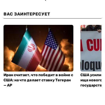
ВАС ЗАИНТЕРЕСУЕТ
Иран считает, что победит в войне с
США усилива
США: на что делает ставку Тегеран
ища нового 
— AP
государства