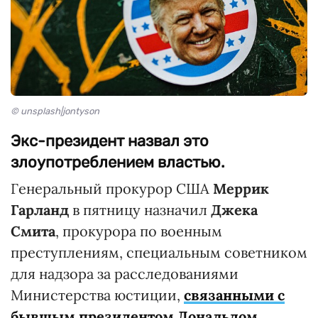
© unsplash|jontyson
Экс-президент назвал это
злоупотреблением властью.
Генеральный прокурор США
Меррик
Гарланд
в пятницу назначил
Джека
Смита
, прокурора по военным
преступлениям, специальным советником
для надзора за расследованиями
Министерства юстиции,
связанными с
бывшым президентом Дональдом