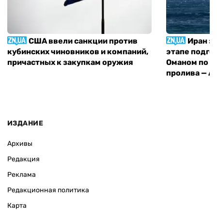
США ввели санкции против
Иран з
кубинских чиновников и компаний,
этапе подго
причастных к закупкам оружия
Оманом по п
пролива — A
ИЗДАНИЕ
Архивы
Редакция
Реклама
Редакционная политика
Карта