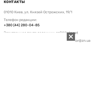
КОНТАКТЫ
01010 Киев, ул. Князей Острожских, 19/1
Телефон редакции:
+380 (44) 280-04-85
Электронная почта редакции:
zn94@ukr.net
Электронная почта службы новостей:
editor@zn.ua
СОЦСЕТИ
ПОДДЕРЖАТЬ ZN.UA
Поддержать независимую
журналистику!
ЗЕРКАЛО НЕДЕЛИ
не подводим с 1994-го года