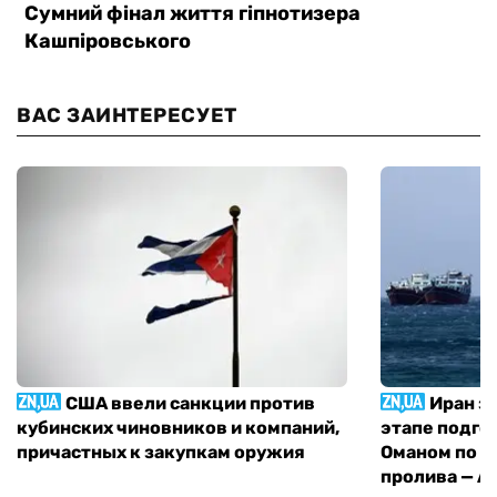
ВАС ЗАИНТЕРЕСУЕТ
США ввели санкции против
Иран з
кубинских чиновников и компаний,
этапе подго
причастных к закупкам оружия
Оманом по п
пролива — A