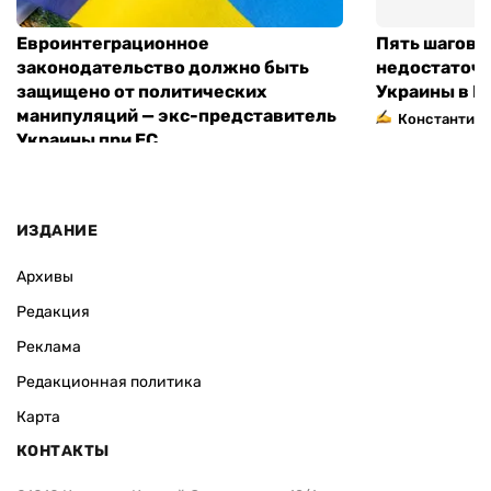
Евроинтеграционное
Пять шагов к
законодательство должно быть
недостаточн
защищено от политических
Украины в Е
манипуляций — экс-представитель
Константин 
Украины при ЕС
ИЗДАНИЕ
Архивы
Редакция
Реклама
Редакционная политика
Карта
КОНТАКТЫ