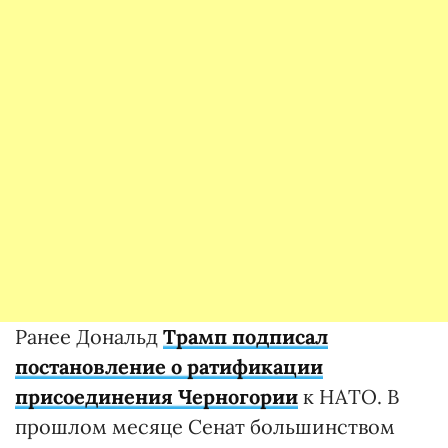
Ранее Дональд
Трамп подписал
постановление о ратификации
присоединения Черногории
к НАТО. В
прошлом месяце Сенат большинством