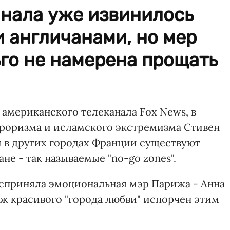
анала уже извинилось
 англичанами, но мер
го не намерена прощать
мериканского телеканала Fox News, в
рроризма и исламского экстремизма Стивен
и в других городах Франции существуют
не - так называемые "no-go zones".
сприняла эмоциональная мэр Парижа - Анна
дж красивого "города любви" испорчен этим