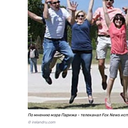
По мнению мэра Парижа - телеканал Fox News ис
© irelandru.com