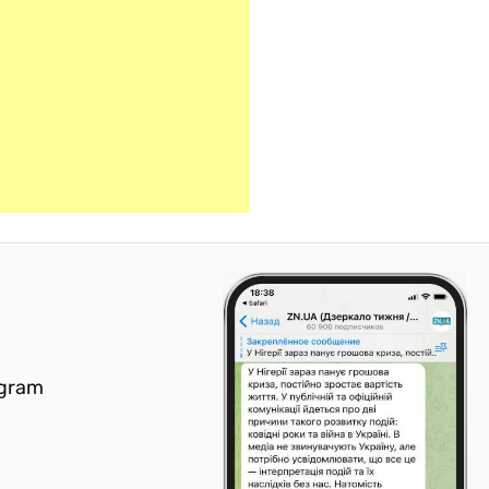
egram