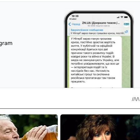
egram