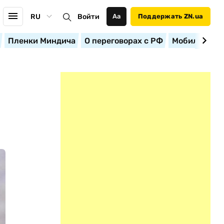
RU
Войти
Аа
Поддержать ZN.ua
Пленки Миндича
О переговорах с РФ
Мобилизация