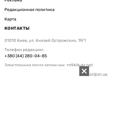
Реклама
Редакционная политика
Карта
КОНТАКТЫ
01010 Киев, ул. Князей Острожских, 19/1
Телефон редакции:
+380 (44) 280-04-85
Электронная почта редакции:
zn94@ukr.net
Электронная почта службы новостей:
editor@zn.ua
СОЦСЕТИ
ПОДДЕРЖАТЬ ZN.UA
Поддержать независимую
журналистику!