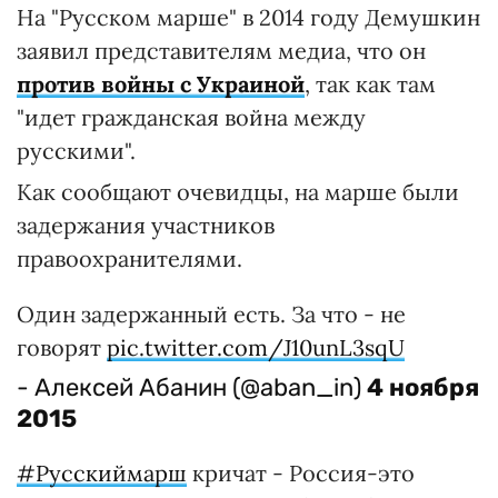
На "Русском марше" в 2014 году Демушкин
заявил представителям медиа, что он
против войны с Украиной
, так как там
"идет гражданская война между
русскими".
Как сообщают очевидцы, на марше были
задержания участников
правоохранителями.
Один задержанный есть. За что - не
говорят
pic.twitter.com/J10unL3sqU
- Алексей Абанин (@aban_in)
4 ноября
2015
#Русскиймарш
кричат - Россия-это
Европа .....
pic.twitter.com/QoNSbJYBQA