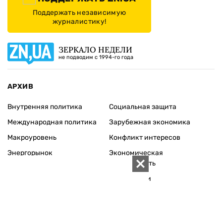
ИЗДАНИЕ
Архивы
Редакция
Реклама
Редакционная политика
Карта
КОНТАКТЫ
01010 Киев, ул. Князей Острожских, 19/1
Телефон редакции:
+380 (44) 280-04-85
Электронная почта редакции:
zn94@ukr.net
Электронная почта службы новостей:
editor@zn.ua
СОЦСЕТИ