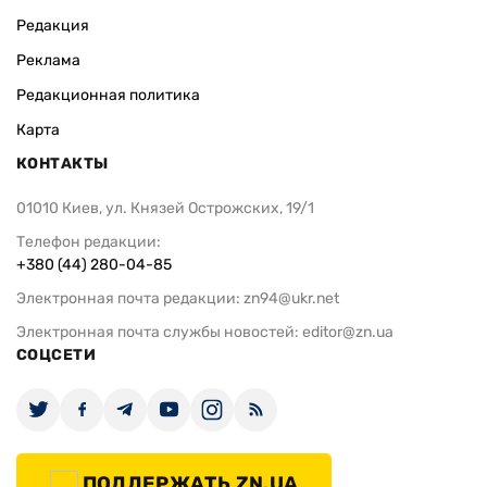
ВАС ЗАИНТЕРЕСУЕТ
Верховный суд РФ исключил
«Не удовлет
«Яблоко» из выборов: среди
поверил объ
претензий — призывы к миру и
поводу удар
картинки из ChatGPT