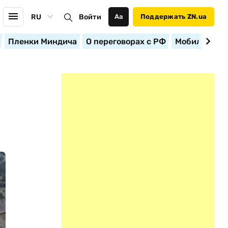
RU
Войти
Аа
Поддержать ZN.ua
Пленки Миндича
О переговорах с РФ
Мобилизация