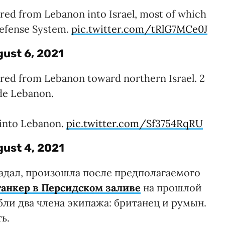
red from Lebanon into Israel, most of which
Defense System.
pic.twitter.com/tRlG7MCe0J
ust 6, 2021
red from Lebanon toward northern Israel. 2
side Lebanon.
d into Lebanon.
pic.twitter.com/Sf3754RqRU
ust 4, 2021
радал, произошла после предполагаемого
танкер в Персидском заливе
на прошлой
бли два члена экипажа: британец и румын.
ть.