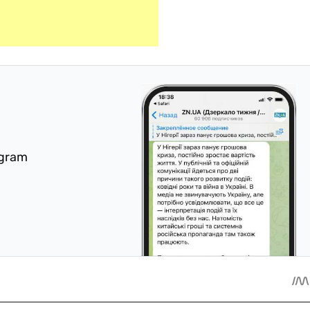
egram