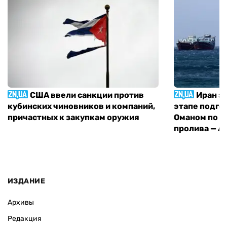
США ввели санкции против
Иран з
кубинских чиновников и компаний,
этапе подго
причастных к закупкам оружия
Оманом по п
пролива — A
ИЗДАНИЕ
Архивы
Редакция