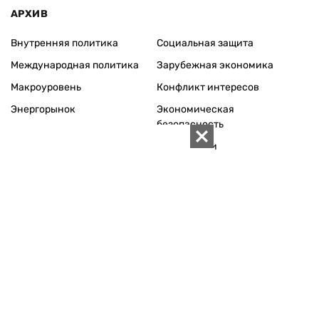
АРХИВ
Внутренняя политика
Социальная защита
Международная политика
Зарубежная экономика
Макроуровень
Конфликт интересов
Энергорынок
Экономическая
безопасность
Приватизация
Персоналии
Экономика регионов
Социум
Наука
История
Технологии
Круг семьи
Среда обитания
Туризм
Церковь
Собственность
Культура
Использование материалов «ZN.UA» разрешается при