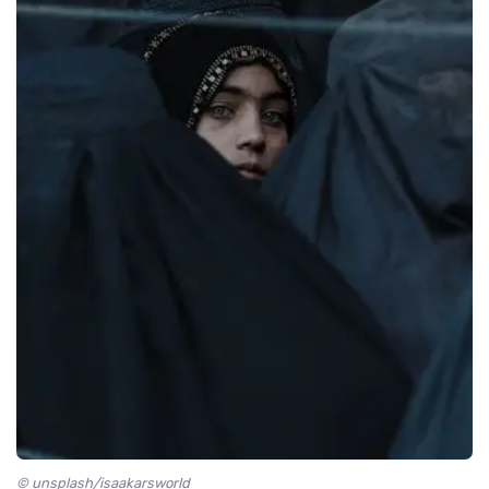
© unsplash/isaakarsworld