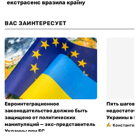
ВАС ЗАИНТЕРЕСУЕТ
Евроинтеграционное
Пять шагов к
законодательство должно быть
недостаточн
защищено от политических
Украины в Е
манипуляций — экс-представитель
Константин 
Украины при ЕС