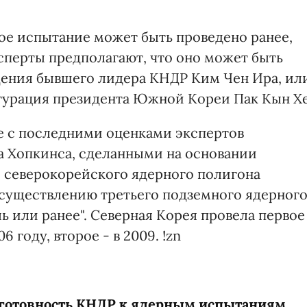
е испытание может быть проведено ранее,
сперты предполагают, что оно может быть
ждения бывшего лидера КНДР Ким Чен Ира, ил
угурация президента Южной Кореи Пак Кын Хе
ие с последними оценками экспертов
а Хопкинса, сделанными на основании
 северокорейского ядерного полигона
существлению третьего подземного ядерног
ль или ранее". Северная Корея провела первое
 году, второе - в 2009. !zn
 готовность КНДР к ядерным испытаниям