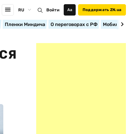
RU
Войти
Аа
Поддержать ZN.ua
Пленки Миндича
О переговорах с РФ
Мобилизация
ЬСЯ