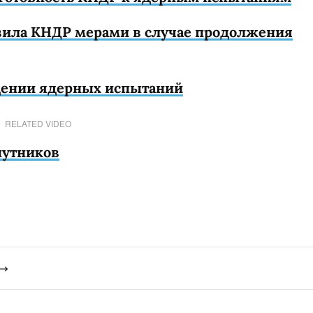
озила КНДР мерами в случае продолжения
едении ядерных испытаний
RELATED VIDEO
путников