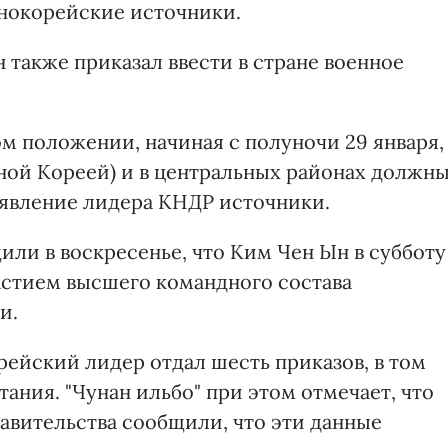
нокорейские источники.
также приказал ввести в стране военное
ом положении, начиная с полуночи 29 января,
жной Кореей) и в центральных районах должн
заявление лидера КНДР источники.
и в воскресенье, что Ким Чен Ын в субботу
астием высшего командного состава
и.
рейский лидер отдал шесть приказов, в том
ания. "Чунан ильбо" при этом отмечает, что
вительства сообщили, что эти данные