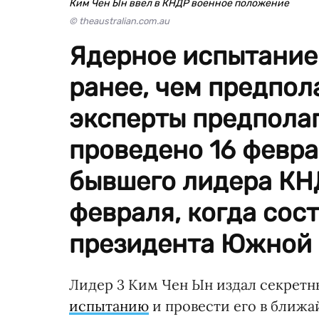
Ким Чен Ын ввел в КНДР военное положение
© theaustralian.com.au
Ядерное испытание
ранее, чем предпол
эксперты предполаг
проведено 16 февра
бывшего лидера КНД
февраля, когда сос
президента Южной 
Лидер 3 Ким Чен Ын издал секретн
испытанию
и провести его в ближай