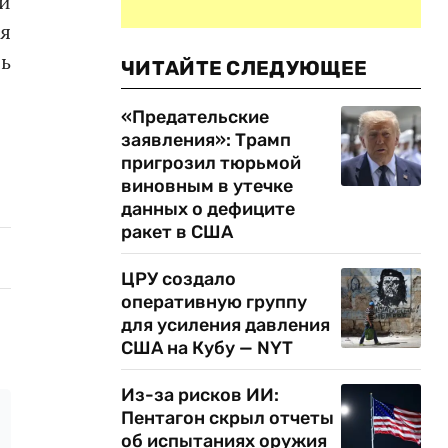
й
ся
ь
ЧИТАЙТЕ СЛЕДУЮЩЕЕ
«Предательские
заявления»: Трамп
пригрозил тюрьмой
виновным в утечке
данных о дефиците
ракет в США
ЦРУ создало
оперативную группу
для усиления давления
США на Кубу — NYT
Из-за рисков ИИ:
Пентагон скрыл отчеты
об испытаниях оружия