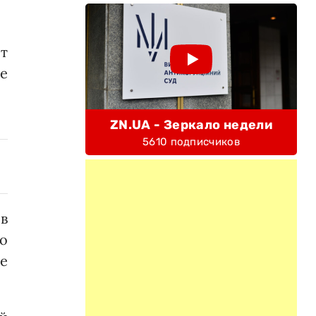
т
не
ZN.UA - Зеркало недели
5610 подписчиков
 в
о
е