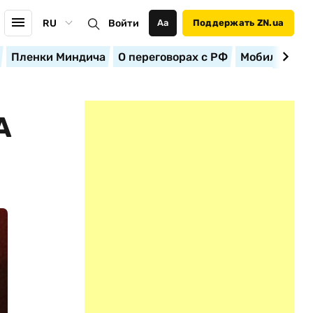
RU
Войти
Аа
Поддержать ZN.ua
Пленки Миндича
О переговорах с РФ
Мобилизация
А