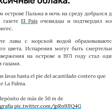
ксичные облака.
м острове Пальма в ночь на среду добрался 
и газете
El Pais
очевидцы и подтвердил мэ
игес.
те лавы с морской водой образовываютс
го цвета. Испарения могут быть смертельн
вержения на острове в 1971 году стал оди
 газами.
 lavas hasta el pie del acantilado costero que
de La Palma.
depósito de más de 50 m de
rafia
pic.twitter.com/jpRn9JIQ4G