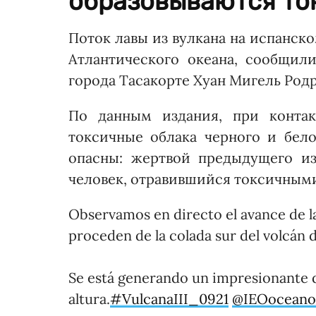
образовываются то
Поток лавы из вулкана на испанско
Атлантического океана, сообщил
города Тасакорте Хуан Мигель Родр
По данным издания, при контак
токсичные облака черного и бело
опасны: жертвой предыдущего из
человек, отравившийся токсичными
Observamos en directo el avance de las
proceden de la colada sur del volcán 
Se está generando un impresionante 
altura.
#VulcanaIII_0921
@IEOoceanog