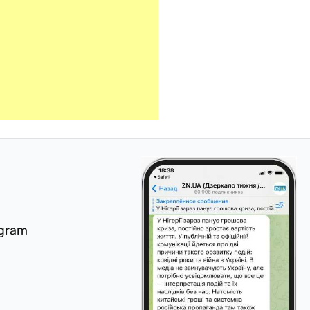
egram