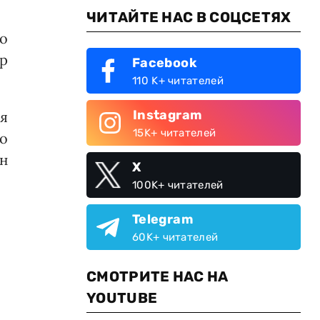
ЧИТАЙТЕ НАС В СОЦСЕТЯХ
до
р
Facebook
110 K+ читателей
Instagram
я
15K+ читателей
о
н
X
100K+ читателей
Telegram
60K+ читателей
СМОТРИТЕ НАС НА
YOUTUBE