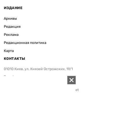
ИЗДАНИЕ
Архивы
Редакция
Реклама
Редакционная политика
Карта
КОНТАКТЫ
01010 Киев, ул. Князей Острожских, 19/1
Телефон редакции:
+380 (44) 280-04-85
Электронная почта редакции:
zn94@ukr.net
Электронная почта службы новостей:
editor@zn.ua
СОЦСЕТИ