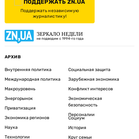
ПОДДЕРЖАТЬ ZN.UA
Поддержать независимую
журналистику!
ЗЕРКАЛО НЕДЕЛИ
не подводим с 1994-го года
АРХИВ
Внутренняя политика
Социальная защита
Международная политика
Зарубежная экономика
Макроуровень
Конфликт интересов
Энергорынок
Экономическая
безопасность
Приватизация
Персоналии
Экономика регионов
Социум
Наука
История
Технологии
Круг семьи