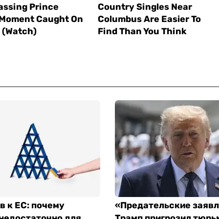
в к ЕС: почему
«Предательские заявл
 недостаточно для
Трамп пригрозил тюрь