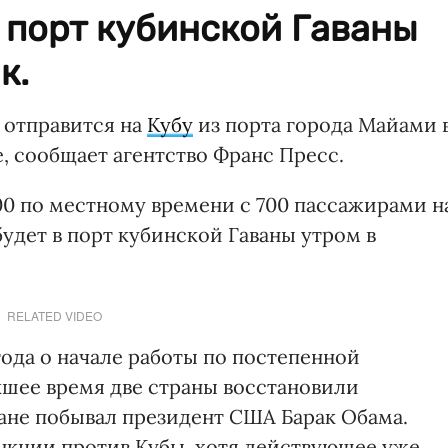
 порт кубинской Гаваны
к.
 отправится на
Кубу
из порта города Майами 
, сообщает агентство Франс Пресс.
.00 по местному времени с 700 пассажирами н
будет в порт кубинской Гаваны утром в
RELATED VIDEO
года о начале работы по постепенной
шее время две страны восстановили
ане побывал президент США Барак Обама.
нкции против Кубы, хотя действующее уже