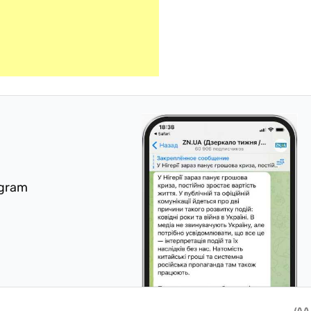
egram