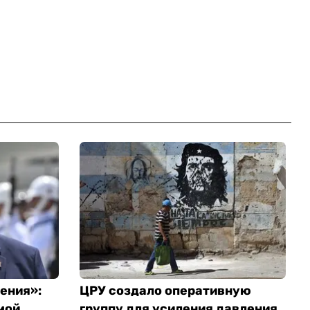
ения»:
ЦРУ создало оперативную
мой
группу для усиления давления