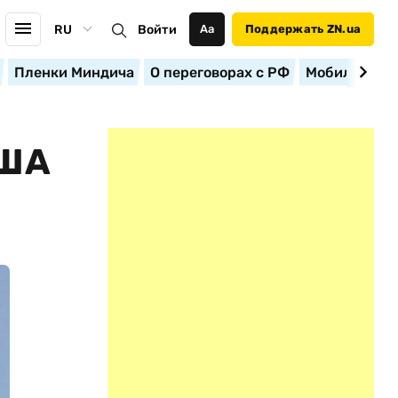
RU
Войти
Аа
Поддержать ZN.ua
Пленки Миндича
О переговорах с РФ
Мобилизация
США