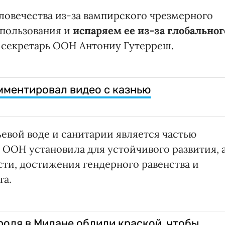
овечества из-за вампирского чрезмерного
спользования и
испаряем ее из-за глобальног
й секретарь ООН Антониу Гутерреш.
мментировал видео с казнью
евой воде и санитарии является частью
й ООН установила для устойчивого развития, 
сти, достижения гендерного равенства и
та.
роля в Милане облили краской, чтобы