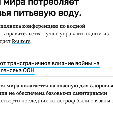
 мира потребляет
ья питьевую воду.
 полвека конференцию по водной
ать правительства лучше управлять одним из
едает
Reuters
.
т трансграничное влияние войны на
 генсека ООН
ия мира полагается на опасную для здоровь
ения не обеспечена базовыми санитарными
четверти последних катастроф были связаны 