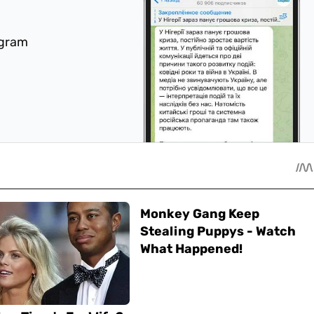
egram