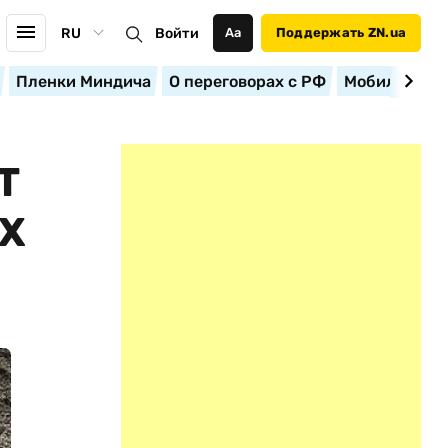
RU
Войти
Аа
Поддержать ZN.ua
Пленки Миндича
О переговорах с РФ
Мобилизация
Т
Х