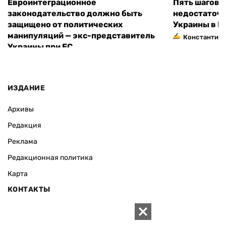
Евроинтеграционное
Пять шагов к
законодательство должно быть
недостаточн
защищено от политических
Украины в Е
манипуляций — экс-представитель
Константин 
Украины при ЕС
ИЗДАНИЕ
Архивы
Редакция
Реклама
Редакционная политика
Карта
КОНТАКТЫ
01010 Киев, ул. Князей Острожских, 19/1
Телефон редакции: