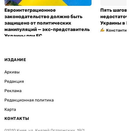
Евроинтеграционное
Пять шагов к
законодательство должно быть
недостаточн
защищено от политических
Украины в Е
манипуляций — экс-представитель
Константин 
Украины при ЕС
ИЗДАНИЕ
Архивы
Редакция
Реклама
Редакционная политика
Карта
КОНТАКТЫ
01010 Киев, ул. Князей Острожских, 19/1