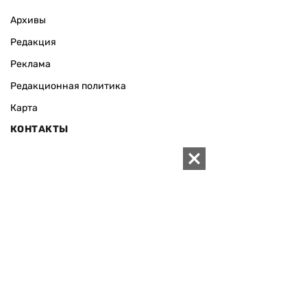
Архивы
Редакция
Реклама
Редакционная политика
Карта
КОНТАКТЫ
01010 Киев, ул. Князей Острожских, 19/1
Телефон редакции:
+380 (44) 280-04-85
Электронная почта редакции:
zn94@ukr.net
Электронная почта службы новостей:
editor@zn.ua
СОЦСЕТИ