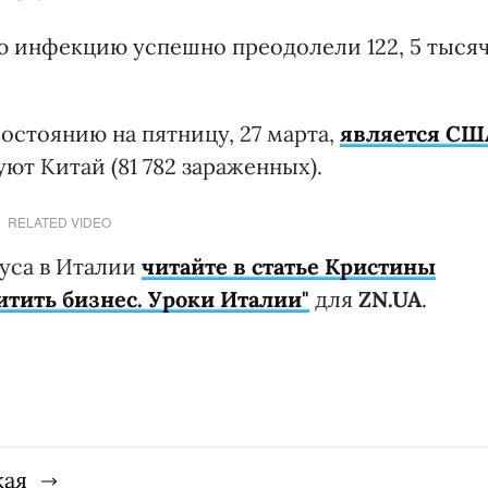
ю инфекцию успешно преодолели 122, 5 тыся
остоянию на пятницу, 27 марта,
является СШ
уют Китай (81 782 зараженных).
RELATED VIDEO
уса в Италии
читайте в статье Кристины
тить бизнес. Уроки Италии"
для
ZN.UA
.
кая