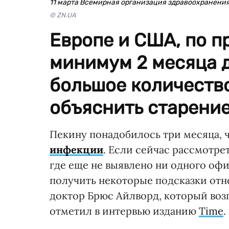
11 марта Всемирная организация здравоохранени
© ZN.UA
Европе и США, по п
минимум 2 месяца д
большое количеств
объяснить старение
Пекину понадобилось три месяца, ч
инфекции
. Если сейчас рассмотрет
где еще не выявлено ни одного оф
получить некоторые подсказки отн
доктор Брюс Айлворд, который воз
отметил в интервью изданию
Time
.