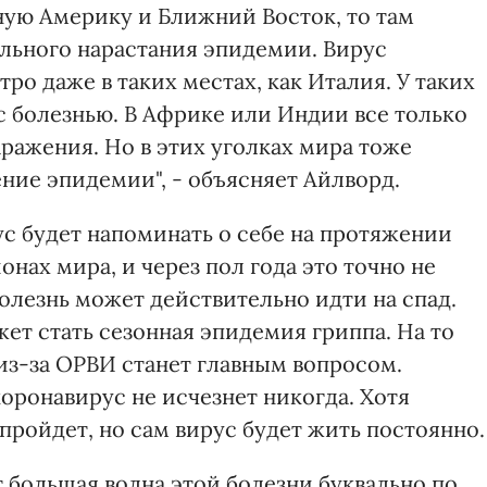
ную Америку и Ближний Восток, то там
льного нарастания эпидемии. Вирус
ро даже в таких местах, как Италия. У таких
с болезнью. В Африке или Индии все только
аражения. Но в этих уголках мира тоже
ние эпидемии", - объясняет Айлворд.
ус будет напоминать о себе на протяжении
нах мира, и через пол года это точно не
болезнь может действительно идти на спад.
ет стать сезонная эпидемия гриппа. На то
из-за ОРВИ станет главным вопросом.
оронавирус не исчезнет никогда. Хотя
пройдет, но сам вирус будет жить постоянно.
ет большая волна этой болезни буквально по