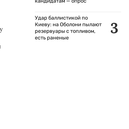
кандидатам — опрос
Удар баллистикой по
3
Киеву: на Оболони пылают
у
резервуары с топливом,
есть раненые
ч
и