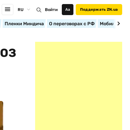
RU
Войти
Аа
Поддержать ZN.ua
Пленки Миндича
О переговорах с РФ
Мобилизация
ВОЗ