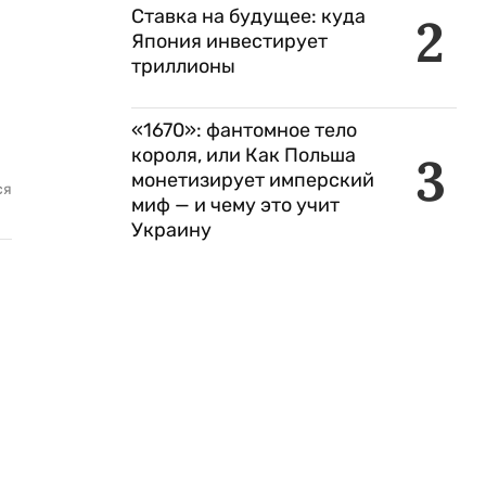
Ставка на будущее: куда
2
Япония инвестирует
триллионы
«1670»: фантомное тело
короля, или Как Польша
3
монетизирует имперский
ся
миф — и чему это учит
Украину