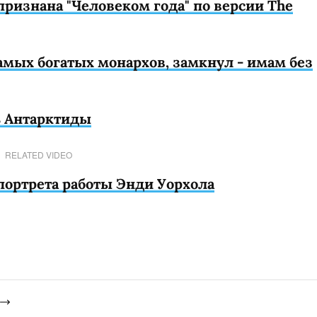
признана "Человеком года" по версии The
самых богатых монархов, замкнул - имам без
ть Антарктиды
RELATED VIDEO
 портрета работы Энди Уорхола