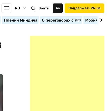
RU
Войти
Аа
Поддержать ZN.ua
Пленки Миндича
О переговорах с РФ
Мобилизация
З