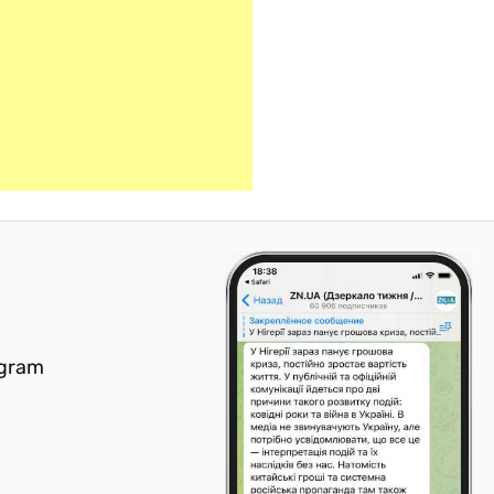
egram