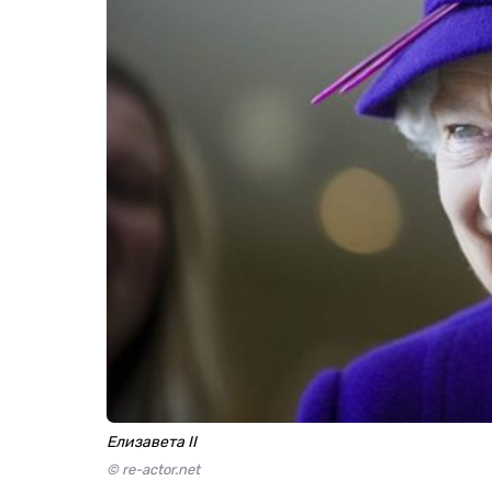
Елизавета II
© re-actor.net