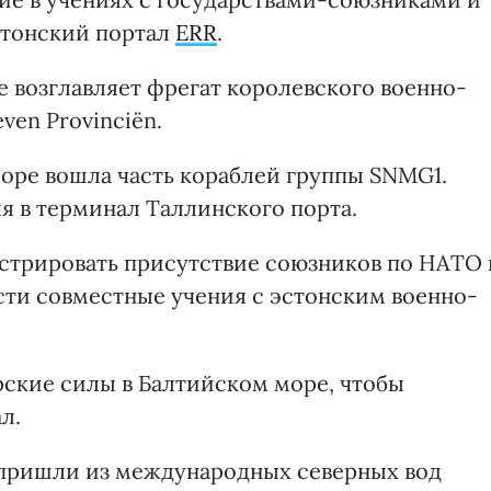
стонский портал
ERR
.
ее возглавляет фрегат королевского военно-
en Provinciën.
 море вошла часть кораблей группы SNMG1.
я в терминал Таллинского порта.
стрировать присутствие союзников по НАТО 
сти совместные учения с эстонским военно-
рские силы в Балтийском море, чтобы
л.
, пришли из международных северных вод