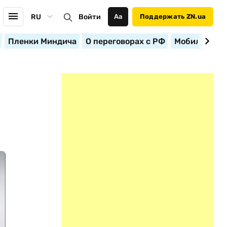
RU
Войти
Аа
Поддержать ZN.ua
Пленки Миндича
О переговорах с РФ
Мобилизация