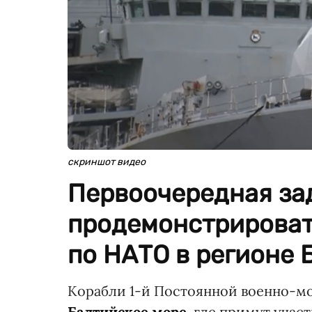
скриншот видео
Первоочередная за
продемонстрироват
по НАТО в регионе 
Корабли 1-й Постоянной военно-м
Балтийское море
, где примут учас