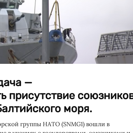
дача —
ь присутствие союзнико
Балтийского моря.
орской группы НАТО (SNMG1) вошли в
тие в учениях с государствами-союзниками и