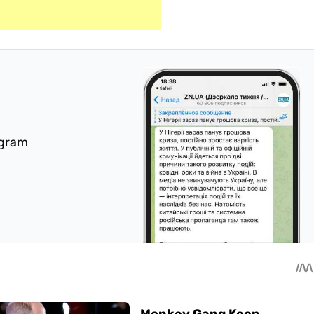
egram