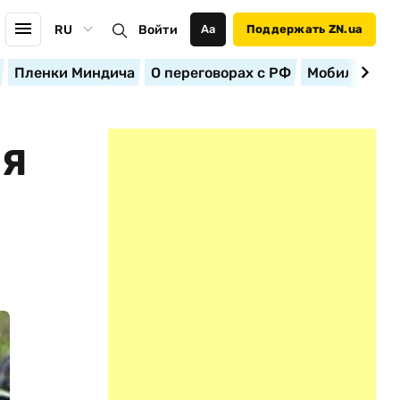
RU
Войти
Аа
Поддержать ZN.ua
Пленки Миндича
О переговорах с РФ
Мобилизация
СЯ