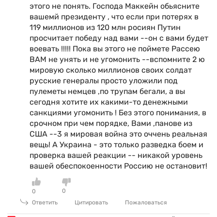
этого не понять. Господа Маккейн обьясните
вашемй президенту , что если при потерях в
119 миллионов из 120 млн росиян Путин
просчитает победу над вами --он с вами будет
воевать !!!!! Пока вы этого не поймете Рассею
ВАМ не унять и не угомонить --вспомните 2 ю
мировую сколько миллионов своих солдат
русские генералы просто уложили под
пулеметы немцев ,по трупам бегали, а вы
сегодня хотите их какими-то денежными
санкциями угомонить ! Без этого понимания, в
срочном при чем порядке, Вами ,панове из
США --3 я мировая война это оччень реальная
вещь! А Украина - это только разведка боем и
проверка вашей реакции -- никакой уровень
вашей обеспокоенности Россию не остановит!
0
0
Ответить
Цитировать
Пожаловаться