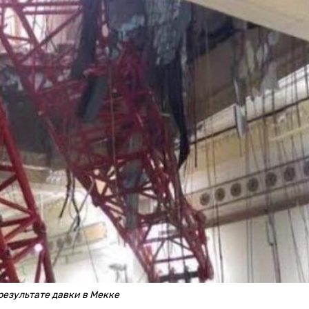
результате давки в Мекке