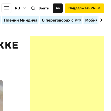
RU
Войти
Аа
Поддержать ZN.ua
Пленки Миндича
О переговорах с РФ
Мобилизация
ККЕ