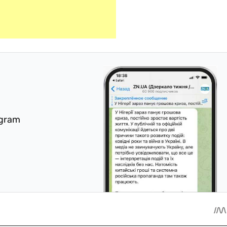
egram