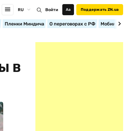
RU
Войти
Аа
Поддержать ZN.ua
Пленки Миндича
О переговорах с РФ
Мобилизация
Ы В