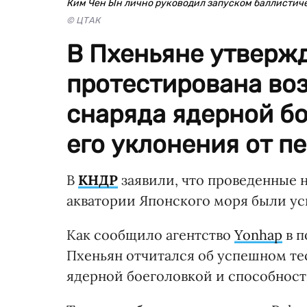
Ким Чен Ын лично руководил запуском баллистич
© ЦТАК
В Пхеньяне утвержд
протестирована во
снаряда ядерной бо
его уклонения от пе
В
КНДР
заявили, что проведенные 
акватории Японского моря были у
Как сообщило агентство
Yonhap
в п
Пхеньян отчитался об успешном т
ядерной боеголовкой и способности