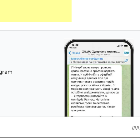
egram