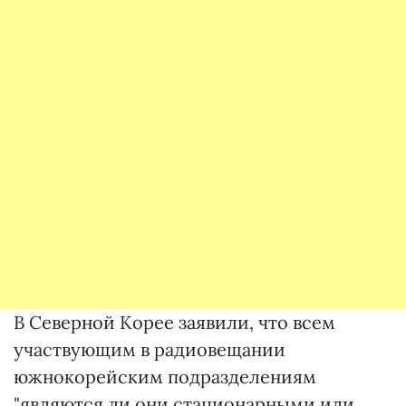
В Северной Корее заявили, что всем
участвующим в радиовещании
южнокорейским подразделениям
"являются ли они стационарными или