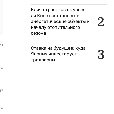
Кличко рассказал, успеет
ли Киев восстановить
2
энергетические объекты к
началу отопительного
сезона
21
Ставка на будущее: куда
3
Япония инвестирует
триллионы
ся
37
ся