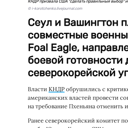
КНДР призвала США "сделать правильный выбор" и
© i-korotchenko.livejournal.com
Сеул и Вашингтон 
совместные военные
Foal Eagle, направ
боевой готовности 
северокорейской уг
Власти
КНДР
обрушились с критик
американских властей провести со
на требование Пхеньяна отменить и
Ранее северокорейский комитет п