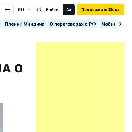
RU
Войти
Аа
Поддержать ZN.ua
Пленки Миндича
О переговорах с РФ
Мобилизация
А О