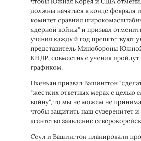
чтобы Южная Корея и США отменил
должны начаться в конце февраля и
комитет сравнил широкомасштабны
ядерной войны" и призвал отменить
учения каждый год препятствуют 
представитель Минобороны Южной К
КНДР, совместные учения пройдут 
графиком.
Пхеньян призвал Вашингтон "сдела
"жестких ответных мерах с целью 
войну", то мы не можем не приним
чтобы защитить наш суверенитет и 
агентство заявление северокорейск
Сеул и Вашингтон планировали про