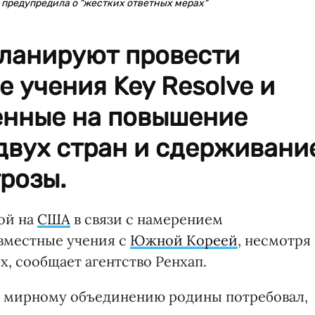
 предупредила о "жестких ответных мерах"
планируют провести
 учения Key Resolve и
ленные на повышение
двух стран и сдерживани
розы.
ой на
США
в связи с намерением
вместные учения с
Южной Кореей
, несмотря
х, сообщает агентство Ренхап.
о мирному объединению родины потребовал,