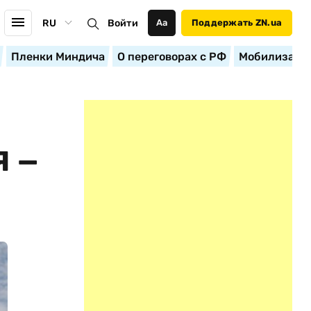
RU
Войти
Аа
Поддержать ZN.ua
Пленки Миндича
О переговорах с РФ
Мобилизация
Я —