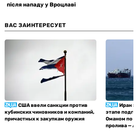
ВАС ЗАИНТЕРЕСУЕТ
США ввели санкции против
Иран з
кубинских чиновников и компаний,
этапе подго
причастных к закупкам оружия
Оманом по п
пролива — A