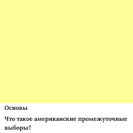
Основы
Что такое американские промежуточные
выборы?