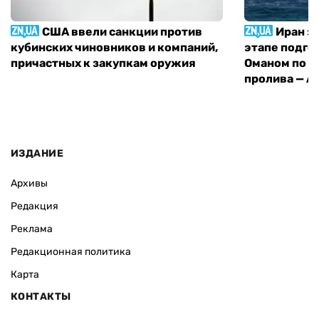
США ввели санкции против
Иран з
кубинских чиновников и компаний,
этапе подго
причастных к закупкам оружия
Оманом по п
пролива — A
ИЗДАНИЕ
Архивы
Редакция
Реклама
Редакционная политика
Карта
КОНТАКТЫ