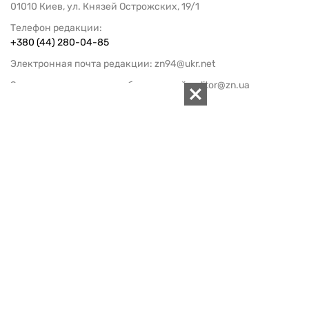
01010 Киев, ул. Князей Острожских, 19/1
Телефон редакции:
+380 (44) 280-04-85
Электронная почта редакции:
zn94@ukr.net
Электронная почта службы новостей:
editor@zn.ua
СОЦСЕТИ
ПОДДЕРЖАТЬ ZN.UA
Поддержать независимую
журналистику!
ЗЕРКАЛО НЕДЕЛИ
не подводим с 1994-го года
АРХИВ