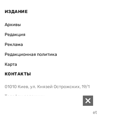
ИЗДАНИЕ
Архивы
Редакция
Реклама
Редакционная политика
Карта
КОНТАКТЫ
01010 Киев, ул. Князей Острожских, 19/1
Телефон редакции:
+380 (44) 280-04-85
Электронная почта редакции:
zn94@ukr.net
Электронная почта службы новостей:
editor@zn.ua
СОЦСЕТИ