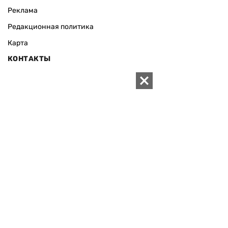
Реклама
Редакционная политика
Карта
КОНТАКТЫ
01010 Киев, ул. Князей Острожских, 19/1
Телефон редакции:
+380 (44) 280-04-85
Электронная почта редакции:
zn94@ukr.net
Электронная почта службы новостей:
editor@zn.ua
СОЦСЕТИ
ПОДДЕРЖАТЬ ZN.UA
Поддержать независимую