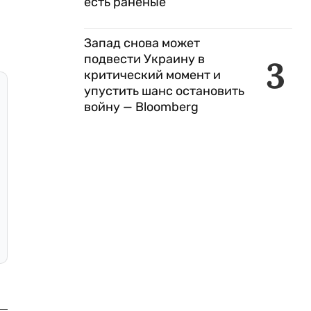
есть раненые
Запад снова может
подвести Украину в
3
критический момент и
упустить шанс остановить
войну — Bloomberg