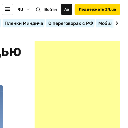
RU
Войти
Аа
Поддержать ZN.ua
Пленки Миндича
О переговорах с РФ
Мобилизация
ЩЬЮ