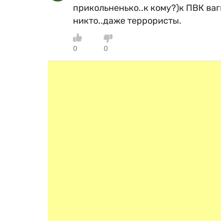
прикольненько..к кому?)к ПВК ва
никто..даже террористы.
0
0