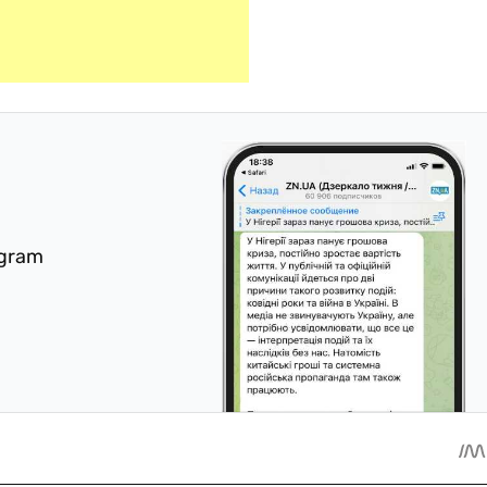
egram