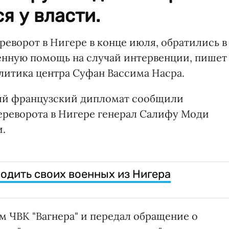
я у власти.
еворот в Нигере в конце июля, обратились в
оенную помощь на случай интервенции, пишет
литика центра Суфан Вассима Насра.
ный французский дипломат сообщили
переворота в Нигере генерал Салифу Моди
и.
одить своих военных из Нигера
м ЧВК "Вагнера" и передал обращение о