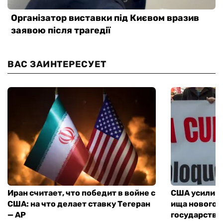
ВАС ЗАИНТЕРЕСУЕТ
Иран считает, что победит в войне с
США усилива
США: на что делает ставку Тегеран
ища нового 
— AP
государства