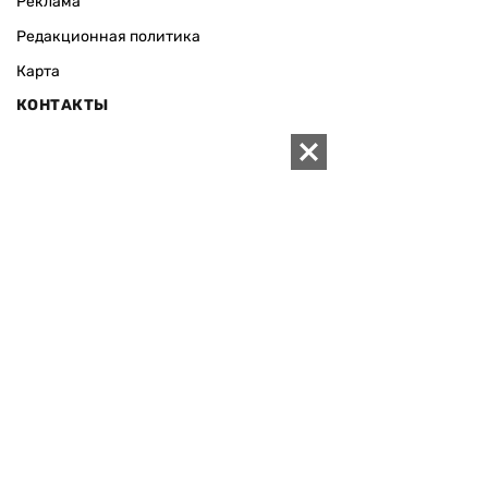
Реклама
Редакционная политика
Карта
КОНТАКТЫ
01010 Киев, ул. Князей Острожских, 19/1
Телефон редакции:
+380 (44) 280-04-85
Электронная почта редакции:
zn94@ukr.net
Электронная почта службы новостей:
editor@zn.ua
СОЦСЕТИ
ПОДДЕРЖАТЬ ZN.UA
Поддержать независимую
журналистику!