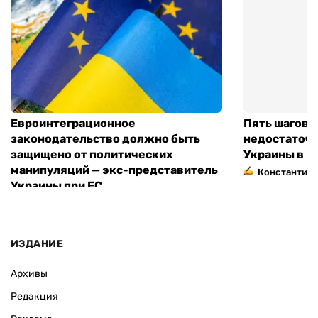
Евроинтеграционное
Пять шагов к
законодательство должно быть
недостаточн
защищено от политических
Украины в Е
манипуляций — экс-представитель
Константин 
Украины при ЕС
ИЗДАНИЕ
Архивы
Редакция