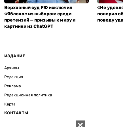
Верховный суд РФ исключил
«Не удовлет
«Яблоко» из выборов: среди
поверил объ
претензий — призывы к миру и
поводу удар
картинки из ChatGPT
ИЗДАНИЕ
Архивы
Редакция
Реклама
Редакционная политика
Карта
КОНТАКТЫ
01010 Киев, ул. Князей Острожских, 19/1