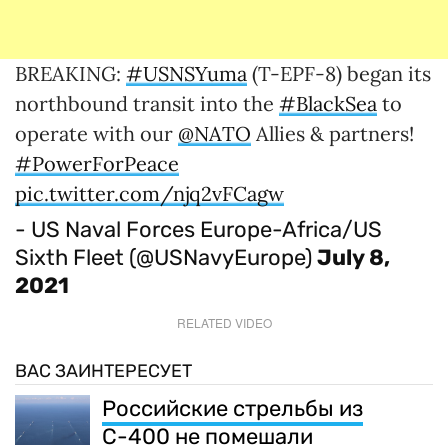
BREAKING:
#USNSYuma
(T-EPF-8) began its
northbound transit into the
#BlackSea
to
operate with our
@NATO
Allies & partners!
#PowerForPeace
pic.twitter.com/njq2vFCagw
- US Naval Forces Europe-Africa/US
Sixth Fleet (@USNavyEurope)
July 8,
2021
RELATED VIDEO
ВАС ЗАИНТЕРЕСУЕТ
Российские стрельбы из
С-400 не помешали