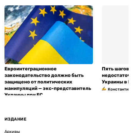
Евроинтеграционное
Пять шагов к
законодательство должно быть
недостаточн
защищено от политических
Украины в Е
манипуляций — экс-представитель
Константин 
Украины при ЕС
ИЗДАНИЕ
Архивы