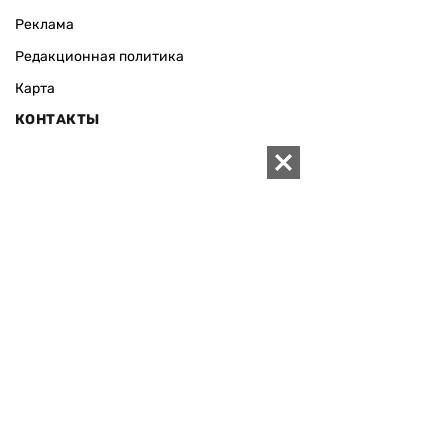
Реклама
Редакционная политика
Карта
КОНТАКТЫ
01010 Киев, ул. Князей Острожских, 19/1
Телефон редакции:
+380 (44) 280-04-85
Электронная почта редакции:
zn94@ukr.net
Электронная почта службы новостей:
editor@zn.ua
СОЦСЕТИ
ПОДДЕРЖАТЬ ZN.UA
Поддержать независимую